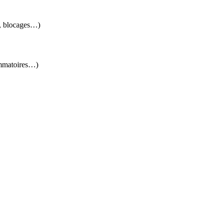
s, blocages…)
lammatoires…)